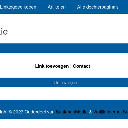
Linktegoed kopen
Artikelen
Alle dochterpagina's
ie
Link toevoegen
Contact
Link toevoegen
ight © 2023 Onderdeel van
BaakmanMedia
&
Vrolijk Internet S